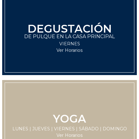
DEGUSTACIÓN
LUNES
DE PULQUE EN LA CASA PRINCIPAL
11:30 hrs
VIERNES
Ver Horarios
YOGA
LUNES
LUNES | JUEVES | VIERNES | SÁBADO | DOMINGO
11:30 hrs
Ver Horarios