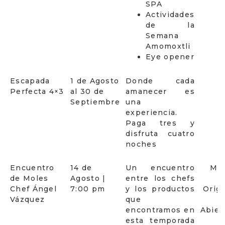
SPA
Actividades
de la
Semana
Amomoxtli
Eye opener
Escapada
1 de Agosto
Donde cada
Perfecta 4×3
al 30 de
amanecer es
Septiembre
una
experiencia.
Paga tres y
disfruta cuatro
noches
Encuentro
14 de
Un encuentro
Me
de Moles
Agosto |
entre los chefs
Chef Ángel
7:00 pm
y los productos
Orig
Vázquez
que
encontramos en
Abier
esta temporada