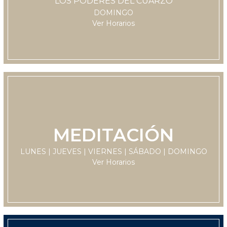
LOS PODERES DEL CUARZO
11:30 hrs
DOMINGO
Ver Horarios
MEDITACIÓN
LUNES
LUNES | JUEVES | VIERNES | SÁBADO | DOMINGO
11:30 hrs
Ver Horarios