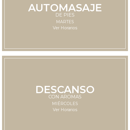
AUTOMASAJE
LUNES
DE PIES
11:30 hrs
MARTES
Ver Horarios
DESCANSO
LUNES
CON AROMAS
11:30 hrs
MIÉRCOLES
Ver Horarios