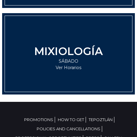
MIXIOLOGÍA
SÁBADO
SÁBADO
12:00 hrs
Ver Horarios
PROMOTIONS
HOW TO GET
TEPOZTLÁN
POLICIES AND CANCELLATIONS