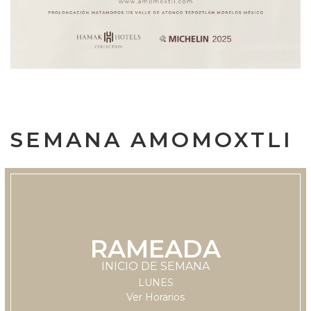
SEMANA AMOMOXTLI
LUNES
RAMEADA
11:30 hrs
INICIO DE SEMANA
LUNES
Ver Horarios